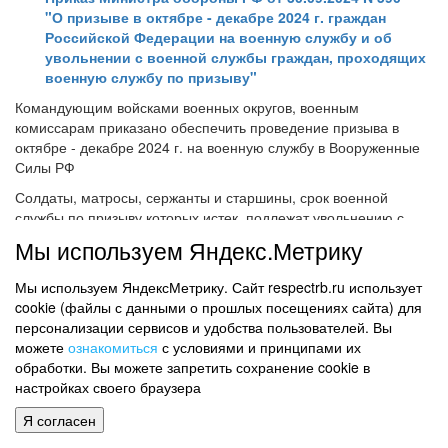
"О призыве в октябре - декабре 2024 г. граждан
Российской Федерации на военную службу и об
увольнении с военной службы граждан, проходящих
военную службу по призыву"
Командующим войсками военных округов, военным
комиссарам приказано обеспечить проведение призыва в
октябре - декабре 2024 г. на военную службу в Вооруженные
Силы РФ
Солдаты, матросы, сержанты и старшины, срок военной
службы по призыву которых истек, подлежат увольнению с
военной службы.
Мы используем Яндекс.Метрику
<Письмо> ФГБУ ВНИИПО МЧС России от 08.05.2024 N
Мы используем ЯндексМетрику. Сайт respectrb.ru использует
ИГ-117-1036-13-2
cookie (файлы с данными о прошлых посещениях сайта) для
"О разъяснении требований нормативных
персонализации сервисов и удобства пользователей. Вы
документов"
можете
ознакомиться
с условиями и принципами их
Даны разъяснения по вопросу огнестойкости объектов защиты
обработки. Вы можете запретить сохранение cookie в
Сообщается, что согласно положениям п. 6.5.5 СП
настройках своего браузера
2.13130.2020 "Системы противопожарной защиты.
Я согласен
Обеспечение огнестойкости объектов защиты" в зданиях I - III
степеней огнестойкости несущие конструкции покрытия