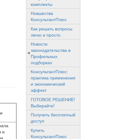
комплекты
Новшества
КонсультантПлюс
Как решать вопросы
легко и просто
Новости
законодательства в
Профильных
подборках
КонсультантПлюс:
практика применения
и экономический
эффект
ГОТОВОЕ РЕШЕНИЕ!
Выбирайте!
ли
Получить бесплатный
доступ
нала
Купить
в и
КонсультантПлюс
ли