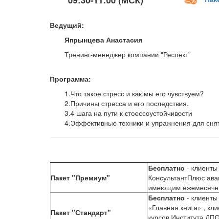
09:30-11:00 (МСК)
Ведущий:
Япрынцева Анастасия
Тренинг-менеджер компании "Респект"
Программа:
1.Что такое стресс и как мы его чувствуем?
2.Причины стресса и его последствия.
3.4 шага на пути к стоессоустойчивости
4.Эффективные техники и упражнения для сня
Бесплатно
- клиенты
Пакет "Премиум"
КонсультантПлюс аван
имеющим ежемесячны
Бесплатно
- клиенты
«Главная книга» , кл
Пакет "Стандарт"
курсов Института ДПО