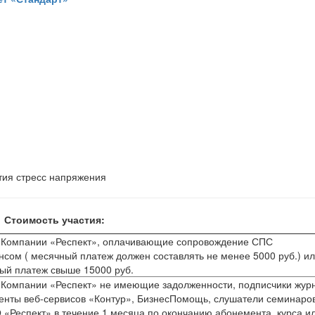
тия стресс напряжения
Стоимость участия:
 Компании «Респект», оплачивающие сопровождение СПС
сом ( месячный платеж должен составлять не менее 5000 руб.) и
й платеж свыше 15000 руб.
 Компании «Респект» не имеющие задолженности, подписчики жур
иенты веб-сервисов «Контур», БизнесПомощь, слушатели семинаро
 «Респект» в течение 1 месяца по окончанию абонемента, курса и