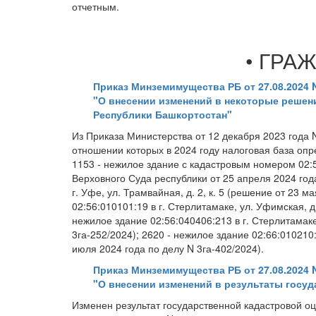
отчетным.
• ГРА
Приказ Минземимущества РБ от 27.08.2024 
"О внесении изменений в некоторые реше
Республики Башкортостан"
Из Приказа Министерства от 12 декабря 2023 года 
отношении которых в 2024 году налоговая база опр
1153 - нежилое здание с кадастровым номером 02:55
Верховного Суда республики от 25 апреля 2024 год
г. Уфе, ул. Трамвайная, д. 2, к. 5 (решение от 23 м
02:56:010101:19 в г. Стерлитамаке, ул. Уфимская, д
нежилое здание 02:56:040406:213 в г. Стерлитамаке,
3га-252/2024); 2620 - нежилое здание 02:66:010210:
июля 2024 года по делу N 3га-402/2024).
Приказ Минземимущества РБ от 27.08.2024 
"О внесении изменений в результаты госу
Изменен результат государственной кадастровой оц