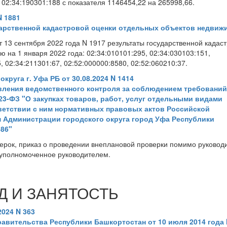
 02:34:190301:188 с показателя 1146454,22 на 265998,66.
N 1881
дарственной кадастровой оценки отдельных объектов недвиж
13 сентября 2022 года N 1917 результаты государственной кадас
 на 1 января 2022 года: 02:34:010101:295, 02:34:030103:151,
, 02:34:211301:67, 02:52:000000:8580, 02:52:060210:37.
руга г. Уфа РБ от 30.08.2024 N 1414
вления ведомственного контроля за соблюдением требований
223-ФЗ "О закупках товаров, работ, услуг отдельными видами
ветствии с ним нормативных правовых актов Российской
 Администрации городского округа город Уфа Республики
586"
верок, приказ о проведении внеплановой проверки помимо руковод
 уполномоченное руководителем.
УД И ЗАНЯТОСТЬ
024 N 363
авительства Республики Башкортостан от 10 июля 2014 года 