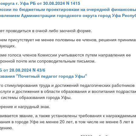
руга г. Уфа РБ от 30.08.2024 N 1415
иссии по бюджетным проектировкам на очередной финансовы
овлением Администрации городского округа город Уфа Респу
жет проводиться в очной либо заочной форме.
нем присутствует не менее половины ее членов, решения приним
твующих.
рме голоса членов Комиссии учитываются путем направления ее
тронной почте или сопроводительным письмом.
 от 28.08.2024 N 43/6
звания "Почетный педагог города Уфы"
о стимулирования труда и достижений педагогических работников
слуги и достижения в области образования и воспитания подраст
е системы образования города Уфы.
ерение и нагрудный знак.
ивается звание, а также установлены требования к награждаемым.
ания в городе Уфе не менее 20 лет, в том числе не менее 5 лет в
дению.