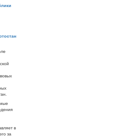
блики
ртостан
оле
ской
авовых
ных
тан.
имые
едения
авляет в
его за