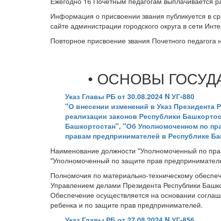
Ежегодно 16 Почетным педагогам выплачивается р
Информация о присвоении звания публикуется в с
сайте администрации городского округа в сети Инте
Повторное присвоение звания Почетного педагога н
• ОСНОВЫ ГОСУ
Указ Главы РБ от 30.08.2024 N УГ-880
"О внесении изменений в Указ Президента Р
реализации законов Республики Башкортос
Башкортостан", "Об Уполномоченном по пр
правам предпринимателей в Республике Ба
Наименование должности "Уполномоченный по прав
"Уполномоченный по защите прав предпринимателе
Полномочия по материально-техническому обеспеч
Управлением делами Президента Республики Башко
Обеспечение осуществляется на основании соглаш
ребенка и по защите прав предпринимателей.
Указ Главы РБ от 27.08.2024 N УГ-856