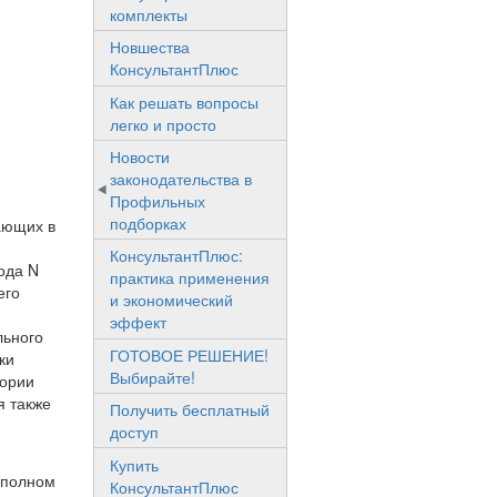
комплекты
Новшества
КонсультантПлюс
Как решать вопросы
легко и просто
Новости
законодательства в
Профильных
подборках
ающих в
КонсультантПлюс:
ода N
практика применения
его
и экономический
эффект
льного
ГОТОВОЕ РЕШЕНИЕ!
ки
Выбирайте!
гории
я также
Получить бесплатный
доступ
Купить
 полном
КонсультантПлюс