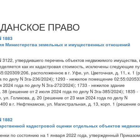
ЖДАНСКОЕ ПРАВО
N 1883
ния Министерства земельных и имущественных отношений
N 3122, утвердившего перечень объектов недвижимого имущества, 
еделяется как их кадастровая стоимость, исключены следующие пу
:020309:206, расположенное в г. Уфе, ул. Цветочная, д. 11, к. 1 
а по делу N 3га-236/2024); 1293 - нежилое помещение 02:55:02053
ая 2024 года по делу N 3га-272/2024); 1733 - нежилое здание
. 38 (решение от 2 июля 2024 года по делу N 3га-385/2024); 1835 -
 ул. Голикова, д. 20 (решение от 23 мая 2024 года по делу N
400 в г. Нефтекамске, ул. Магистральная, д. 13, корп. 1 (решение о
N 1882
дарственной кадастровой оценки отдельных объектов недвиж
енки по состоянию на 1 января 2022 года, утвержденный Приказом