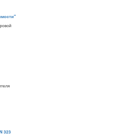
имости"
тровой
ителя
N 323