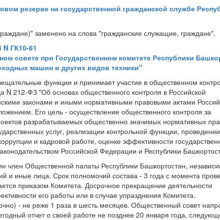
ровом резерве на государственной гражданской службе Респу
граждане)" заменено на слова "гражданские служащие, граждане".
4 N ГК10-61
ом совете при Государственном комитете Республики Башко
оходных машин и других видов техники"
вещательные функции и принимает участие в общественном контр
да N 212-ФЗ "Об основах общественного контроля в Российской
нскими законами и иными нормативными правовыми актами Россий
ложением. Его цель - осуществление общественного контроля за
роектов разрабатываемых общественно значимых нормативных пр
осударственных услуг, реализации контрольной функции, проведении
оррупции и кадровой работе, оценке эффективности государствен
 законодательством Российской Федерации и Республики Башкортос
дин член Общественной палаты Республики Башкортостан, независ
й и иные лица. Срок полномочий состава - 3 года с момента пров
ается приказом Комитета. Досрочное прекращение деятельности
ективности его работы или в случае упразднения Комитета.
чно) - не реже 1 раза в шесть месяцев. Общественный совет напр
годный отчет о своей работе не позднее 20 января года, следующ