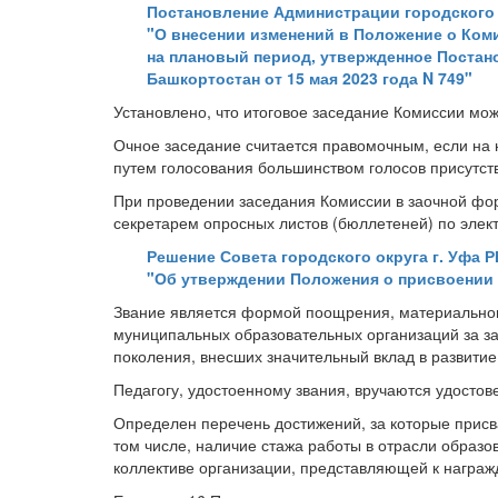
Постановление Администрации городского ок
"О внесении изменений в Положение о Ком
на плановый период, утвержденное Постан
Башкортостан от 15 мая 2023 года N 749"
Установлено, что итоговое заседание Комиссии мо
Очное заседание считается правомочным, если на 
путем голосования большинством голосов присутс
При проведении заседания Комиссии в заочной фо
секретарем опросных листов (бюллетеней) по элек
Решение Совета городского округа г. Уфа РБ
"Об утверждении Положения о присвоении 
Звание является формой поощрения, материальног
муниципальных образовательных организаций за за
поколения, внесших значительный вклад в развити
Педагогу, удостоенному звания, вручаются удостов
Определен перечень достижений, за которые присва
том числе, наличие стажа работы в отрасли образов
коллективе организации, представляющей к награж