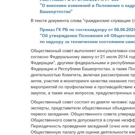
"О внесении изменений в Положение о кад
Башкортостан"
В тексте документа слова "гражданские служащие (
Приказ ГК РБ по гостехнадзору от 06.06.202
"Об утверждении Положения об Общественн
по надзору за техническим состоянием сам
Общественный совет выполняет консультативно-со
согласно Федеральному закону от 21 июля 2014 го
Федерации", другими федеральными и республика
Федерации и Республики Башкортостан, а также По
деятельностью Комитета, включая рассмотрение п
актов, участие в мониторинге качества оказания г
мероприятий по профилактике и противодействию к
закупок, а также иных вопросов, предусмотренных
Общественный совет состоит из девяти человек: о
эксперты, представители общественных объединени
первого заседания. Общественного совета утвержд
Общественного совета допускается в случае неэфф
Периодичность проведения заседаний (очно или зао
Общественную палату для оценки деятельности еже