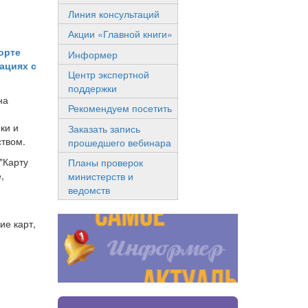
Линия консультаций
Акции «Главной книги»
орте
Информер
ациях с
Центр экспертной
поддержки
на
Рекомендуем посетить
ки и
Заказать запись
ством.
прошедшего вебинара
"Карту
Планы проверок
,
министерств и
ведомств
ие карт,