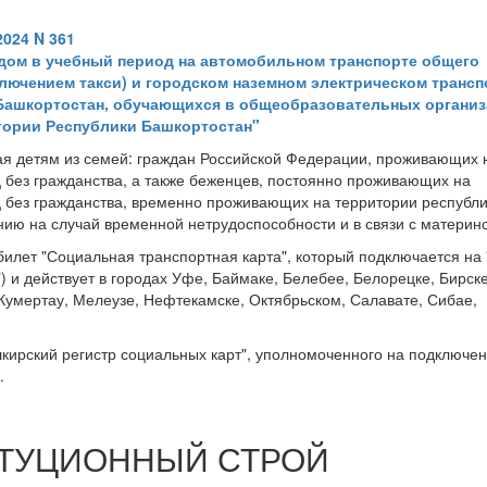
024 N 361
дом в учебный период на автомобильном транспорте общего
лючением такси) и городском наземном электрическом трансп
 Башкортостан, обучающихся в общеобразовательных организ
ритории Республики Башкортостан"
мая детям из семей: граждан Российской Федерации, проживающих 
ц без гражданства, а также беженцев, постоянно проживающих на
ц без гражданства, временно проживающих на территории республи
ю на случай временной нетрудоспособности и в связи с материн
илет "Социальная транспортная карта", который подключается на 
) и действует в городах Уфе, Баймаке, Белебее, Белорецке, Бирске
умертау, Мелеузе, Нефтекамске, Октябрьском, Салавате, Сибае,
кирский регистр социальных карт", уполномоченного на подключен
.
ИТУЦИОННЫЙ СТРОЙ