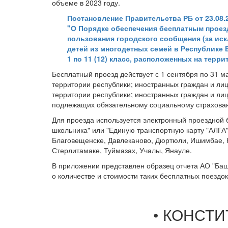
объеме в 2023 году.
Постановление Правительства РБ от 23.08.2
"О Порядке обеспечения бесплатным проез
пользования городского сообщения (за иск
детей из многодетных семей в Республике
1 по 11 (12) класс, расположенных на тер
Бесплатный проезд действует с 1 сентября по 31 
территории республики; иностранных граждан и ли
территории республики; иностранных граждан и ли
подлежащих обязательному социальному страховани
Для проезда используется электронный проездной б
школьника" или "Единую транспортную карту "АЛГА"
Благовещенске, Давлеканово, Дюртюли, Ишимбае, К
Стерлитамаке, Туймазах, Учалы, Янауле.
В приложении представлен образец отчета АО "Баш
о количестве и стоимости таких бесплатных поездок
• КОНСТ