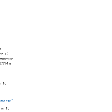
в
нкты:
(решение
3:394 в
т 16
имости"
 от 13