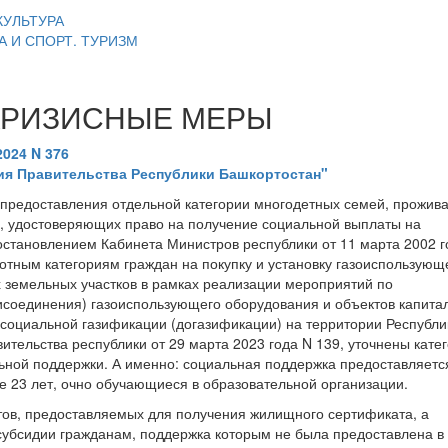
КУЛЬТУРА
А И СПОРТ. ТУРИЗМ
КРИЗИСНЫЕ МЕРЫ
024 N 376
ия Правительства Республики Башкортостан"
предоставления отдельной категории многодетных семей, прожив
, удостоверяющих право на получение социальной выплаты на
становлением Кабинета Министров республики от 11 марта 2002 г
готным категориям граждан на покупку и установку газоиспользующ
х земельных участков в рамках реализации мероприятий по
исоединения) газоиспользующего оборудования и объектов капита
 социальной газификации (догазификации) на территории Республи
тельства республики от 29 марта 2023 года N 139, уточнены кате
ьной поддержки. А именно: социальная поддержка предоставляетс
е 23 лет, очно обучающиеся в образовательной организации.
тов, предоставляемых для получения жилищного сертификата, а
убсидии гражданам, поддержка которым не была предоставлена в