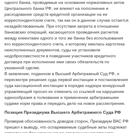
одного банка, проводимые на основании нормативных актов
Центрального банка РФ, не влияют на пополнение и
расходование средств кредитной организации на ее
корреспондентском счете, так как он в данном случае остается
незадействованным. При отсутствии запрета в отношении
банковских операций, касающегося проведения расчетов
между клиентами одного и того же банка без использования
его корреспондентского счета, к которому имелась картотека
неисполненных документов, суды не установили
недобросовестности в поведении участников кредитного
договора при исполнении ими своих обязательств по
указанной сделке.
В заявлении, поданном в Высший Арбитражный Суд РФ, о
пересмотре решения суда первой инстанции и постановления
суда кассационной инстанции в порядке надзора конкурсный
управляющий просил их отменить со ссылкой на нарушение
единообразия в толковании и применении арбитражными
судами норм права и передать дело на новое рассмотрение.
Позиция Президиума Высшего Арбитражного Суда РФ
Проверив обоснованность доводов сторон, Президиум ВАС РФ
пришел к выводу, что оспариваемые судебные акты подлежат
оставлению без изменения по следующим основаниям.