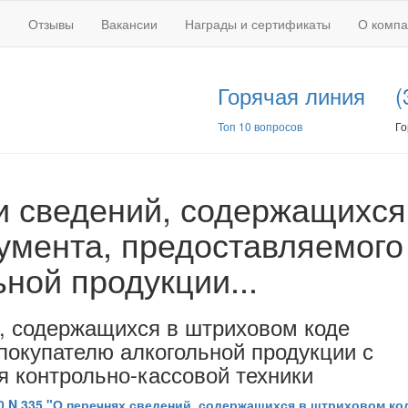
Отзывы
Вакансии
Награды и сертификаты
О комп
Горячая линия
(
Топ 10 вопросов
Го
 сведений, содержащихся
умента, предоставляемого
ной продукции...
, содержащихся в штриховом коде
покупателю алкогольной продукции с
я контрольно-кассовой техники
0 N 335 "О перечнях сведений, содержащихся в штриховом ко