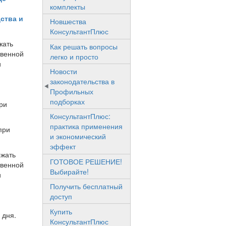
комплекты
ства и
Новшества
КонсультантПлюс
жать
Как решать вопросы
твенной
легко и просто
и
Новости
законодательства в
Профильных
подборках
ри
КонсультантПлюс:
практика применения
при
и экономический
эффект
ржать
ГОТОВОЕ РЕШЕНИЕ!
твенной
Выбирайте!
и
Получить бесплатный
доступ
Купить
 дня.
КонсультантПлюс