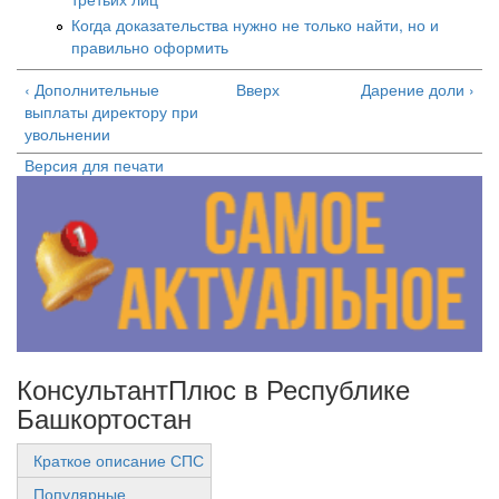
Когда доказательства нужно не только найти, но и
правильно оформить
‹ Дополнительные
Вверх
Дарение доли ›
выплаты директору при
увольнении
Версия для печати
КонсультантПлюс в Республике
Башкортостан
Краткое описание СПС
Популярные