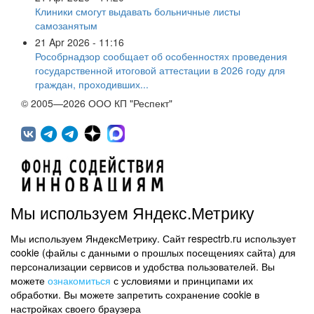
Клиники смогут выдавать больничные листы
самозанятым
21 Apr 2026 - 11:16
Рособрнадзор сообщает об особенностях проведения
государственной итоговой аттестации в 2026 году для
граждан, проходивших...
© 2005—2026 ООО КП "Респект"
Мы используем Яндекс.Метрику
Мы используем ЯндексМетрику. Сайт respectrb.ru использует
450071, г.Уфа, ул. 50 лет СССР, д.48 корп.1, офис 307
cookie (файлы с данными о прошлых посещениях сайта) для
(347) 291 20 70
персонализации сервисов и удобства пользователей. Вы
Контактная информация
можете
ознакомиться
с условиями и принципами их
обработки. Вы можете запретить сохранение cookie в
Карта сайта
настройках своего браузера