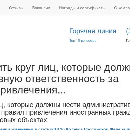
Отзывы
Вакансии
Награды и сертификаты
О комп
Горячая линия
(
Топ 10 вопросов
Го
ть круг лиц, которые дол
вную ответственность за
ривлечения...
иц, которые должны нести администрати
 правил привлечения иностранных граж
говых объектах
сении изменений в статью 18.16 Кодекса Российской Федерац