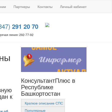
ании
Партнеры
Контакты
Личный кабинет
347)
291 20 70
рячая линия: 292-77-92
жны
КонсультантПлюс в
Республике
вную
Башкортостан
дан к
Краткое описание СПС
Популярные
ии об