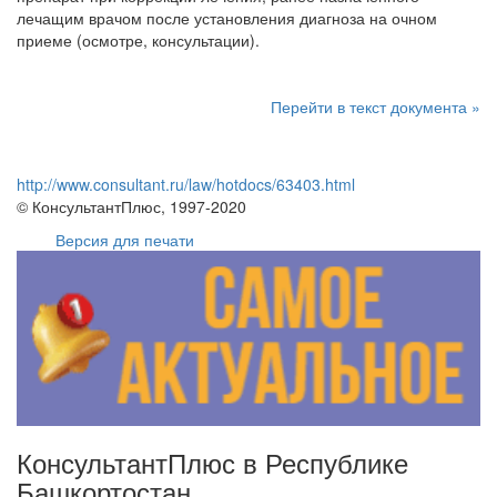
лечащим врачом после установления диагноза на очном
приеме (осмотре, консультации).
Перейти в текст документа »
http://www.consultant.ru/law/hotdocs/63403.html
© КонсультантПлюс, 1997-2020
Версия для печати
КонсультантПлюс в Республике
Башкортостан