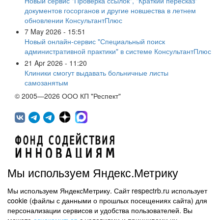
Новый сервис "Проверка ссылок", "Краткий пересказ"
документов госорганов и другие новшества в летнем
обновлении КонсультантПлюс
7 May 2026 - 15:51
Новый онлайн-сервис "Специальный поиск
административной практики" в системе КонсультантПлюс
21 Apr 2026 - 11:20
Клиники смогут выдавать больничные листы
самозанятым
© 2005—2026 ООО КП "Респект"
Мы используем Яндекс.Метрику
Мы используем ЯндексМетрику. Сайт respectrb.ru использует
450071, г.Уфа, ул. 50 лет СССР, д.48 корп.1, офис 307
cookie (файлы с данными о прошлых посещениях сайта) для
(347) 291 20 70
персонализации сервисов и удобства пользователей. Вы
Контактная информация