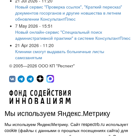
21 Jul 2026 - 11:20
Новый сервис "Проверка ссылок", "Краткий пересказ"
документов госорганов и другие новшества в летнем
обновлении КонсультантПлюс
7 May 2026 - 15:51
Новый онлайн-сервис "Специальный поиск
административной практики" в системе КонсультантПлюс
21 Apr 2026 - 11:20
Клиники смогут выдавать больничные листы
самозанятым
© 2005—2026 ООО КП "Респект"
Мы используем Яндекс.Метрику
Мы используем ЯндексМетрику. Сайт respectrb.ru использует
450071, г.Уфа, ул. 50 лет СССР, д.48 корп.1, офис 307
cookie (файлы с данными о прошлых посещениях сайта) для
(347) 291 20 70