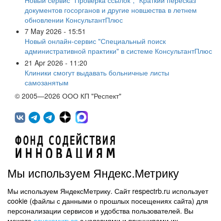
документов госорганов и другие новшества в летнем
обновлении КонсультантПлюс
7 May 2026 - 15:51
Новый онлайн-сервис "Специальный поиск
административной практики" в системе КонсультантПлюс
21 Apr 2026 - 11:20
Клиники смогут выдавать больничные листы
самозанятым
© 2005—2026 ООО КП "Респект"
Мы используем Яндекс.Метрику
Мы используем ЯндексМетрику. Сайт respectrb.ru использует
450071, г.Уфа, ул. 50 лет СССР, д.48 корп.1, офис 307
cookie (файлы с данными о прошлых посещениях сайта) для
(347) 291 20 70
персонализации сервисов и удобства пользователей. Вы
Контактная информация
можете
ознакомиться
с условиями и принципами их