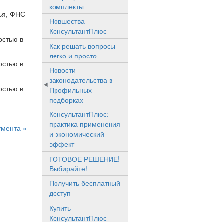
комплекты
ья, ФНС
Новшества
КонсультантПлюс
остью в
Как решать вопросы
легко и просто
остью в
Новости
законодательства в
остью в
Профильных
подборках
КонсультантПлюс:
практика применения
умента »
и экономический
эффект
ГОТОВОЕ РЕШЕНИЕ!
Выбирайте!
Получить бесплатный
доступ
Купить
КонсультантПлюс