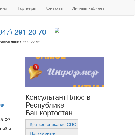
ании
Партнеры
Контакты
Личный кабинет
347)
291 20 70
рячая линия: 292-77-92
КонсультантПлюс в
Республике
др
Башкортостан
65-ФЗ.
Краткое описание СПС
ний и
Популярные