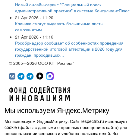
Новый онлайн-сервис "Специальный поиск
административной практики" в системе КонсультантПлюс
21 Apr 2026 - 11:20
Клиники смогут выдавать больничные листы
самозанятым
21 Apr 2026 - 11:16
Рособрнадзор сообщает об особенностях проведения
государственной итоговой аттестации в 2026 году для
граждан, проходивших...
© 2005—2026 ООО КП "Респект"
Мы используем Яндекс.Метрику
Мы используем ЯндексМетрику. Сайт respectrb.ru использует
450071, г.Уфа, ул. 50 лет СССР, д.48 корп.1, офис 307
cookie (файлы с данными о прошлых посещениях сайта) для
(347) 291 20 70
персонализации сервисов и удобства пользователей. Вы