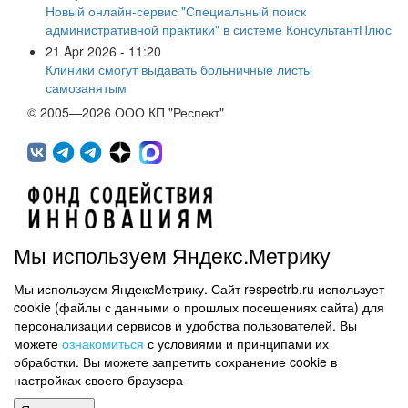
Новый онлайн-сервис "Специальный поиск
административной практики" в системе КонсультантПлюс
21 Apr 2026 - 11:20
Клиники смогут выдавать больничные листы
самозанятым
© 2005—2026 ООО КП "Респект"
Мы используем Яндекс.Метрику
Мы используем ЯндексМетрику. Сайт respectrb.ru использует
450071, г.Уфа, ул. 50 лет СССР, д.48 корп.1, офис 307
cookie (файлы с данными о прошлых посещениях сайта) для
(347) 291 20 70
персонализации сервисов и удобства пользователей. Вы
Контактная информация
можете
ознакомиться
с условиями и принципами их
обработки. Вы можете запретить сохранение cookie в
Карта сайта
настройках своего браузера
Политика обработки персональных данных