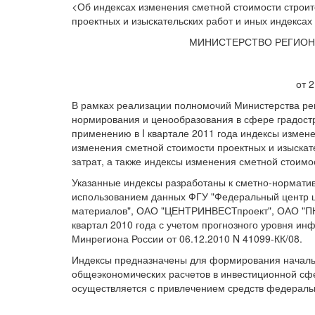
<Об индексах изменения сметной стоимости строит
проектных и изыскательских работ и иных индексах 
МИНИСТЕРСТВО РЕГИОН
от 2
В рамках реализации полномочий Министерства рег
нормирования и ценообразования в сфере градост
применению в I квартале 2011 года индексы измен
изменения сметной стоимости проектных и изыскат
затрат, а также индексы изменения сметной стоимо
Указанные индексы разработаны к сметно-норматив
использованием данных ФГУ "Федеральный центр ц
материалов", ОАО "ЦЕНТРИНВЕСТпроект", ОАО "ПНИ
квартал 2010 года с учетом прогнозного уровня и
Минрегиона России от 06.12.2010 N 41099-КК/08.
Индексы предназначены для формирования начальн
общеэкономических расчетов в инвестиционной сфе
осуществляется с привлечением средств федераль