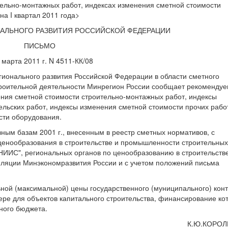
ельно-монтажных работ, индексах изменения сметной стоимости
на I квартал 2011 года>
АЛЬНОГО РАЗВИТИЯ РОССИЙСКОЙ ФЕДЕРАЦИИ
ПИСЬМО
 марта 2011 г. N 4511-КК/08
ионального развития Российской Федерации в области сметного
роительной деятельности Минрегион России сообщает рекомендуе
ения сметной стоимости строительно-монтажных работ, индексы
ельских работ, индексы изменения сметной стоимости прочих рабо
сти оборудования.
ным базам 2001 г., внесенным в реестр сметных нормативов, с
енообразования в строительстве и промышленности строительных
ИС", региональных органов по ценообразованию в строительстве
нфляции Минэкономразвития России и с учетом положений письма
ой (максимальной) цены государственного (муниципального) конт
ре для объектов капитального строительства, финансирование ко
ного бюджета.
К.Ю.КОРОЛ