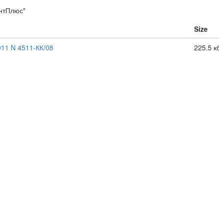
нтПлюс"
Size
11 N 4511-КК/08
225.5 к