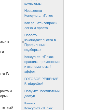
комплекты
Новшества
КонсультантПлюс
Как решать вопросы
легко и просто
Новости
законодательства в
мые к
Профильных
подборках
т и
КонсультантПлюс:
практика применения
и экономический
эффект
 за IV
ГОТОВОЕ РЕШЕНИЕ!
Выбирайте!
ракта и
Получить бесплатный
торых
доступ
Купить
КонсультантПлюс
ЕВСКИЙ