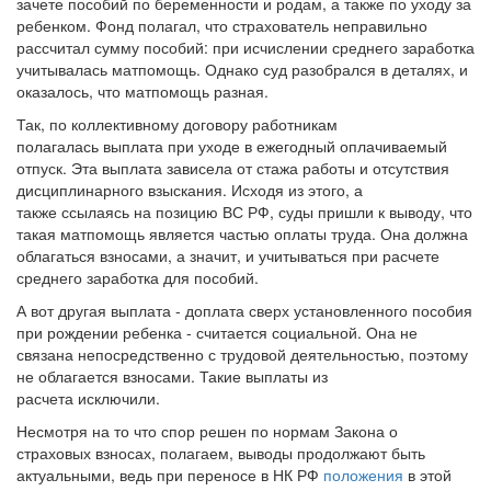
зачете пособий по беременности и родам, а также по уходу за
ребенком. Фонд полагал, что страхователь неправильно
рассчитал сумму пособий: при исчислении среднего заработка
учитывалась матпомощь. Однако суд разобрался в деталях, и
оказалось, что матпомощь разная.
Так, по коллективному договору работникам
полагалась выплата при уходе в ежегодный оплачиваемый
отпуск. Эта выплата зависела от стажа работы и отсутствия
дисциплинарного взыскания. Исходя из этого, а
также ссылаясь на позицию ВС РФ, суды пришли к выводу, что
такая матпомощь является частью оплаты труда. Она должна
облагаться взносами, а значит, и учитываться при расчете
среднего заработка для пособий.
А вот другая выплата - доплата сверх установленного пособия
при рождении ребенка - считается социальной. Она не
связана непосредственно с трудовой деятельностью, поэтому
не облагается взносами. Такие выплаты из
расчета исключили.
Несмотря на то что спор решен по нормам Закона о
страховых взносах, полагаем, выводы продолжают быть
актуальными, ведь при переносе в НК РФ
положения
в этой