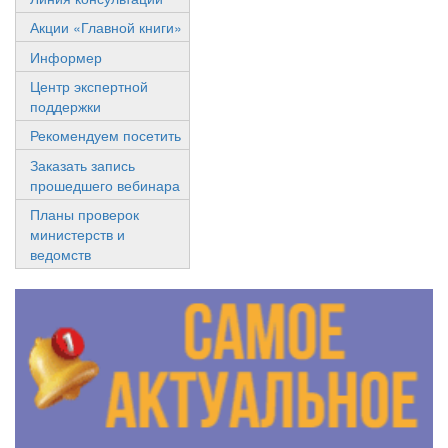
Акции «Главной книги»
Информер
Центр экспертной
поддержки
Рекомендуем посетить
Заказать запись
прошедшего вебинара
Планы проверок
министерств и
ведомств