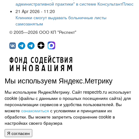
административной практики" в системе КонсультантПлюс
21 Apr 2026 - 11:20
Клиники смогут выдавать больничные листы
самозанятым
© 2005—2026 ООО КП "Респект"
Мы используем Яндекс.Метрику
Мы используем ЯндексМетрику. Сайт respectrb.ru использует
450071, г.Уфа, ул. 50 лет СССР, д.48 корп.1, офис 307
cookie (файлы с данными о прошлых посещениях сайта) для
(347) 291 20 70
персонализации сервисов и удобства пользователей. Вы
Контактная информация
можете
ознакомиться
с условиями и принципами их
обработки. Вы можете запретить сохранение cookie в
Карта сайта
настройках своего браузера
Политика обработки персональных данных
Я согласен
Информация на сайте не является публичной офертой