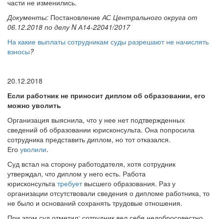
части не изменились.
Документы:
Постановление
АС Центрального округа от
06.12.2018 по делу N А14-22041/2017
На какие выплаты сотрудникам суды разрешают не начислять
взносы
?
20.12.2018
Если работник не приносит диплом об образовании, его
можно уволить
Организация выяснила, что у нее нет подтвержденных
сведений об образовании юрисконсульта. Она попросила
сотрудника представить диплом, но тот отказался.
Его
уволили
.
Суд встал на сторону работодателя, хотя сотрудник
утверждал, что диплом у него есть. Работа
юрисконсульта
требует
высшего образования. Раз у
организации отсутствовали сведения о дипломе работника, то
не было и оснований сохранять трудовые отношения.
При этом суд отметил: сотрудник вел себя недобросовестно.