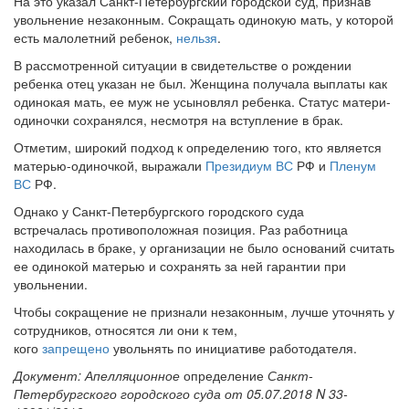
На это указал Санкт-Петербургский городской суд, признав
увольнение незаконным. Сокращать одинокую мать, у которой
есть малолетний ребенок,
нельзя
.
В рассмотренной ситуации в свидетельстве о рождении
ребенка отец указан не был. Женщина получала выплаты как
одинокая мать, ее муж не усыновлял ребенка. Статус матери-
одиночки сохранялся, несмотря на вступление в брак.
Отметим, широкий подход к определению того, кто является
матерью-одиночкой, выражали
Президиум ВС
РФ и
Пленум
ВС
РФ.
Однако у Санкт-Петербургского городского суда
встречалась противоположная позиция. Раз работница
находилась в браке, у организации не было оснований считать
ее одинокой матерью и сохранять за ней гарантии при
увольнении.
Чтобы сокращение не признали незаконным, лучше уточнять у
сотрудников, относятся ли они к тем,
кого
запрещено
увольнять по инициативе работодателя.
Документ: Апелляционное
определение
Санкт-
Петербургского городского суда от 05.07.2018 N 33-