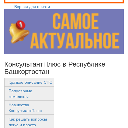
Версия для печати
КонсультантПлюс в Республике
Башкортостан
Краткое описание СПС
Популярные
комплекты
Новшества
КонсультантПлюс
Как решать вопросы
легко и просто