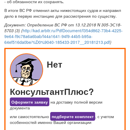
- об обязанности их сохранять.
В итоге ВС РФ отменил акты нижестоящих судов и направил
дело в первую инстанцию для рассмотрения по существу.
Документ: Определение ВС РФ от 13.12.2018 N 305-ЭС18-
5703 (3) (
http://kad.arbitr.ru/PdfDocument/f354d862-73b4-4225-
9e64-f9c78a6a6bab/f44a1641-94f9-44b5-b95a-
64ef516da0be/%D0%9040-185433-2017__20181213.pdf
)
Нет
КонсультантПлюс?
Оформите заявку
на доставку полной версии
документа
или самостоятельно
подберите комплект
, с учетом
особенностей именно Вашей организации