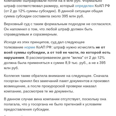
Компанию оштрафовали почти на 8 млн руб. Формально
штраф соответствовал размеру, который
определен
КоАП РФ
(от 2 до 12% суммы субсидии). В данной ситуации общая
сумма субсидии составила около 395 млн руб.
Верховный суд с таким формальным подходом не согласился.
Он напомнил о том, что любой штраф должен быть
справедливым и соразмерным.
Исходя из этих принципов, суд дал следующее
толкование
норме
КоАП РФ: штраф нужно исчислять
не от
всей суммы субсидии, а от той ее части, по которой есть
нарушения
. В рассматриваемом деле "вилка" от 2 до 12%
должна была применяться к сумме 8,9 тыс. руб., а не к 395
млн руб.
Коллегия также обратила внимание на следующее. Сначала
госорган принял без замечаний пакет документов и произвел
возмещение, а после прокурорской проверки наказал
компанию, рассмотрев те же документы.
В данном случае вина компании отсутствует, поскольку она
полагала, что у госоргана не было претензий к условиям
предоставления субсидии.