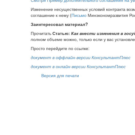
Смотри
Пример
дополнительного соглашения на ув
Изменение несущественных условий контракта возм
соглашение к нему (
Письмо
Минэкономразвития Росс
Заинтересовал материал?
Прочитать
Статью:
Как внести изменения в гос
полном
объеме можно, только если у вас установл
Просто перейдите по ссылке:
документ в оффлайн-версии
КонсультантПлюс
документ в онлайн-версии КонсультантПлюс
Версия для печати