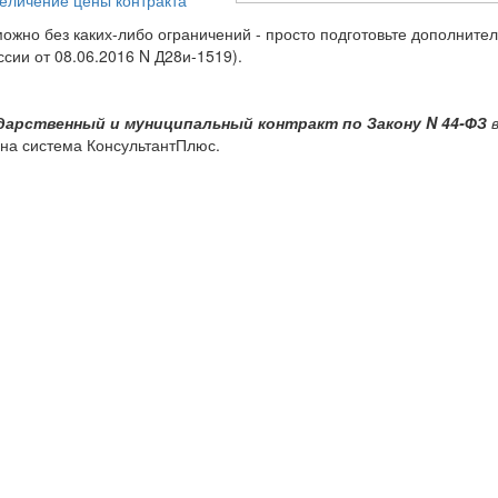
еличение цены контракта
ожно без каких-либо ограничений - просто
подготовьте дополните
ии от 08.06.2016 N Д28и-1519).
ударственный и муниципальный контракт по Закону N 44-ФЗ
ена система КонсультантПлюс.