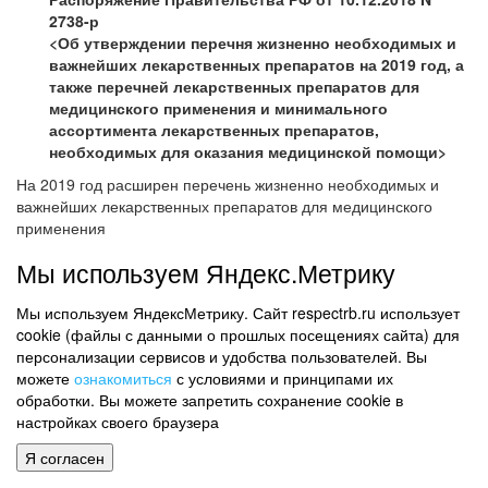
2738-р
<Об утверждении перечня жизненно необходимых и
важнейших лекарственных препаратов на 2019 год, а
также перечней лекарственных препаратов для
медицинского применения и минимального
ассортимента лекарственных препаратов,
необходимых для оказания медицинской помощи>
На 2019 год расширен перечень жизненно необходимых и
важнейших лекарственных препаратов для медицинского
применения
Перечень дополнен 38 лекарственными препаратами и 2
Мы используем Яндекс.Метрику
новыми лекарственными формами для уже включенных в этот
перечень лекарственных препаратов.
Мы используем ЯндексМетрику. Сайт respectrb.ru использует
cookie (файлы с данными о прошлых посещениях сайта) для
Правительство РФ утвердило также:
персонализации сервисов и удобства пользователей. Вы
перечни лекарственных препаратов для медицинского
можете
ознакомиться
с условиями и принципами их
применения, в том числе лекарственных препаратов для
обработки. Вы можете запретить сохранение cookie в
медицинского применения, назначаемых по решению
настройках своего браузера
врачебных комиссий медицинских организаций;
Я согласен
перечни лекарственных препаратов, предназначенных для