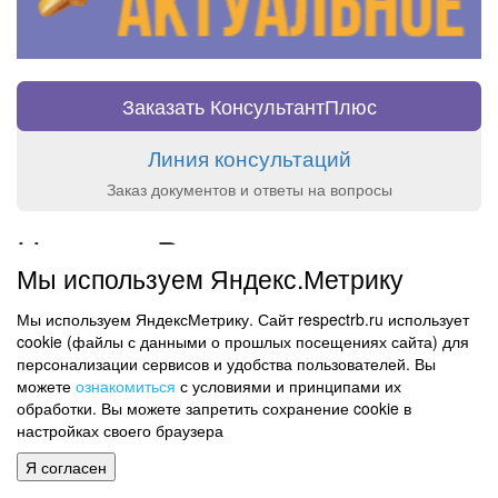
Заказать КонсультантПлюс
Линия консультаций
Заказ документов и ответы на вопросы
Новости Респекта
Мы используем Яндекс.Метрику
7 Aug 2026 - 14:50
Новый продукт "Готовые решения (проф). Кадры (режим
Мы используем ЯндексМетрику. Сайт respectrb.ru использует
работы и командировки)" от КонсультантПлюс
cookie (файлы с данными о прошлых посещениях сайта) для
5 Aug 2026 - 14:38
персонализации сервисов и удобства пользователей. Вы
Новый продукт "Готовые решения (проф).
можете
ознакомиться
с условиями и принципами их
Имущественные налоги" от КонсультантПлюс
обработки. Вы можете запретить сохранение cookie в
настройках своего браузера
21 Jul 2026 - 11:20
Новый сервис "Проверка ссылок", "Краткий пересказ"
Я согласен
документов госорганов и другие новшества в летнем