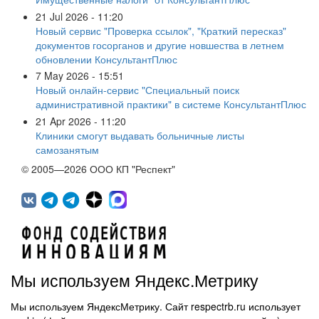
21 Jul 2026 - 11:20
Новый сервис "Проверка ссылок", "Краткий пересказ"
документов госорганов и другие новшества в летнем
обновлении КонсультантПлюс
7 May 2026 - 15:51
Новый онлайн-сервис "Специальный поиск
административной практики" в системе КонсультантПлюс
21 Apr 2026 - 11:20
Клиники смогут выдавать больничные листы
самозанятым
© 2005—2026 ООО КП "Респект"
Мы используем Яндекс.Метрику
Мы используем ЯндексМетрику. Сайт respectrb.ru использует
450071, г.Уфа, ул. 50 лет СССР, д.48 корп.1, офис 307