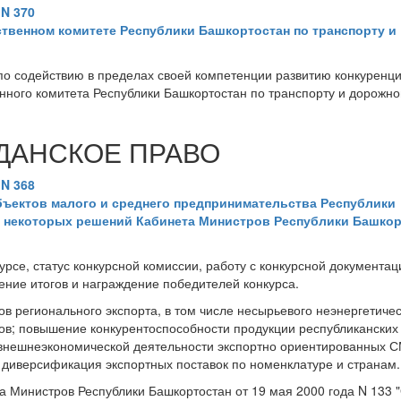
 N 370
ственном комитете Республики Башкортостан по транспорту и
о содействию в пределах своей компетенции развитию конкуренци
нного комитета Республики Башкортостан по транспорту и дорожн
ДАНСКОЕ ПРАВО
 N 368
убъектов малого и среднего предпринимательства Республики
у некоторых решений Кабинета Министров Республики Башкор
урсе, статус конкурсной комиссии, работу с конкурсной документац
ение итогов и награждение победителей конкурса.
в регионального экспорта, в том числе несырьевого неэнергетичес
теров; повышение конкурентоспособности продукции республиканских
 внешнеэкономической деятельности экспортно ориентированных 
 диверсификация экспортных поставок по номенклатуре и странам.
 Министров Республики Башкортостан от 19 мая 2000 года N 133 