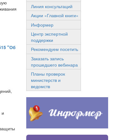
чшую
Линия консультаций
уживания
Акции «Главной книги»
Информер
Центр экспертной
поддержки
515 "Об
Рекомендуем посетить
Заказать запись
прошедшего вебинара
Планы проверок
министерств и
ведомств
дений,
 и
 защиты