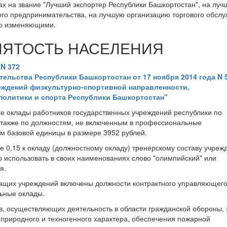
ах на звание "Лучший экспортер Республики Башкортостан", на лу
ого предпринимательства, на лучшую организацию торгового обсл
го изменяющими.
АНЯТОСТЬ НАСЕЛЕНИЯ
 N 372
ельства Республики Башкортостан от 17 ноября 2014 года N 
еждений физкультурно-спортивной направленности,
олитики и спорта Республики Башкортостан"
ые оклады работников государственных учреждений республики по
также по должностям, не включенным в профессиональные
м базовой единицы в размере 3952 рублей.
0,15 к окладу (должностному окладу) тренерскому составу учреж
о использовать в своих наименованиях слово "олимпийский" или
я.
ащих учреждений включены должности контрактного управляющего
ьные оклады.
в, осуществляющих деятельность в области гражданской обороны,
 природного и техногенного характера, обеспечения пожарной