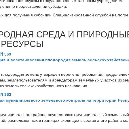
изированной службы с государственным казенным учреждением
ления о предоставлении субсидии.
ых для получения субсидии Специализированной службой на погр
ОДНАЯ СРЕДА И ПРИРОДНЫ
РЕСУРСЫ
 N 369
ния и восстановления плодородия земель сельскохозяйствен
я плодородия земель утвержден перечень требований, предъявляе
ам, землепользователям и арендаторам земельных участков из зе
ию земель сельскохозяйственного назначения.
 N 363
ия муниципального земельного контроля на территории Респ
я муниципального района осуществляют муниципальный земельный
ий, расположенных в границах входящих в состав этого района се