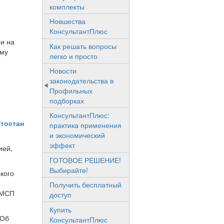
комплекты
Новшества
КонсультантПлюс
и на
Как решать вопросы
ому
легко и просто
Новости
законодательства в
Профильных
подборках
КонсультантПлюс:
тостан
практика применения
и экономический
эффект
ией,
ГОТОВОЕ РЕШЕНИЕ!
Выбирайте!
кого
Получить бесплатный
СМСП
доступ
Купить
"Об
КонсультантПлюс