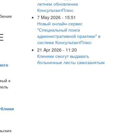
летнем обновлении
КонсультантПлюс
ебение
7 May 2026 - 15:51
Новый онлайн-сервис
"Специальный поиск
Е
административной практики" в
системе КонсультантПлюс
21 Apr 2026 - 11:20
Клиники смогут выдавать
больничные листы самозанятым
ного
мый к
мель
ублики
льских