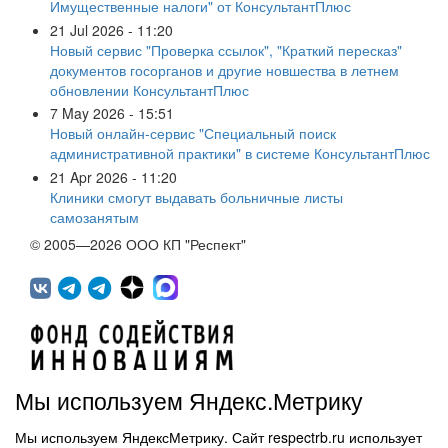
Имущественные налоги" от КонсультантПлюс
21 Jul 2026 - 11:20
Новый сервис "Проверка ссылок", "Краткий пересказ"
документов госорганов и другие новшества в летнем
обновлении КонсультантПлюс
7 May 2026 - 15:51
Новый онлайн-сервис "Специальный поиск
административной практики" в системе КонсультантПлюс
21 Apr 2026 - 11:20
Клиники смогут выдавать больничные листы
самозанятым
© 2005—2026 ООО КП "Респект"
Мы используем Яндекс.Метрику
Мы используем ЯндексМетрику. Сайт respectrb.ru использует
450071, г.Уфа, ул. 50 лет СССР, д.48 корп.1, офис 307