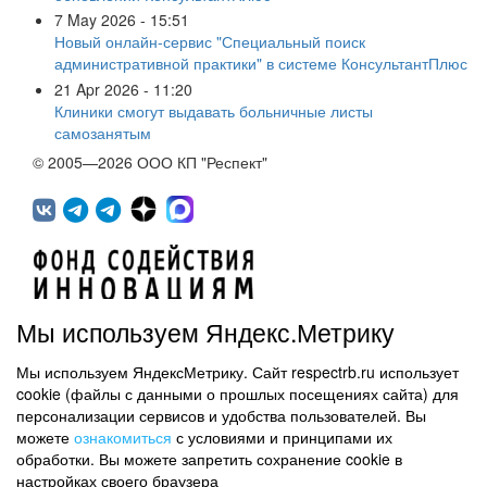
7 May 2026 - 15:51
Новый онлайн-сервис "Специальный поиск
административной практики" в системе КонсультантПлюс
21 Apr 2026 - 11:20
Клиники смогут выдавать больничные листы
самозанятым
© 2005—2026 ООО КП "Респект"
Мы используем Яндекс.Метрику
Мы используем ЯндексМетрику. Сайт respectrb.ru использует
450071, г.Уфа, ул. 50 лет СССР, д.48 корп.1, офис 307
cookie (файлы с данными о прошлых посещениях сайта) для
(347) 291 20 70
персонализации сервисов и удобства пользователей. Вы
Контактная информация
можете
ознакомиться
с условиями и принципами их
обработки. Вы можете запретить сохранение cookie в
Карта сайта
настройках своего браузера