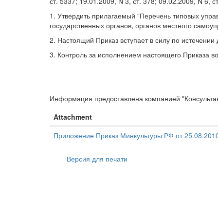
ст. 5337; 19.01.2009, N 3, ст. 378; 09.02.2009, N 6, 
1. Утвердить прилагаемый "Перечень типовых упра
государственных органов, органов местного самоуп
2. Настоящий Приказ вступает в силу по истечении
3. Контроль за исполнением настоящего Приказа во
Информация предоставлена компанией "Консульта
Attachment
Приложение Приказ Минкультуры РФ от 25.08.201
Версия для печати