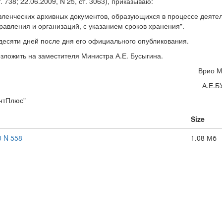
ст. 738; 22.06.2009, N 25, ст. 3063), приказываю:
вленческих архивных документов, образующихся в процессе деяте
равления и организаций, с указанием сроков хранения".
 десяти дней после дня его официального опубликования.
зложить на заместителя Министра А.Е. Бусыгина.
Врио М
А.Е.
нтПлюс"
Size
0 N 558
1.08 Мб