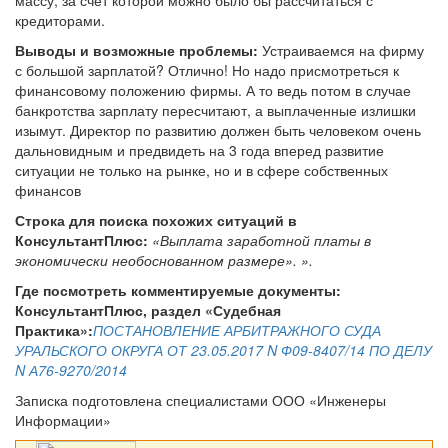
массу, за счёт которой можно было бы рассчитаться с
кредиторами
.
Выводы и возможные проблемы:
Устраиваемся на фирму
с большой зарплатой? Отлично! Но надо присмотреться к
финансовому положению фирмы. А то ведь потом в случае
банкротства зарплату пересчитают, а выплаченные излишки
изымут. Директор по развитию должен быть человеком очень
дальновидным и предвидеть на 3 года вперед развитие
ситуации не только на рынке, но и в сфере собственных
финансов
Строка для поиска похожих ситуаций в
КонсультантПлюс:
«Выплата заработной платы в
экономически необоснованном размере». ».
Где посмотреть комментируемые документы:
КонсультантПлюс, раздел «Судебная
Практика»:
ПОСТАНОВЛЕНИЕ АРБИТРАЖНОГО СУДА
УРАЛЬСКОГО ОКРУГА ОТ 23.05.2017 N Ф09-8407/14 ПО ДЕЛУ
N А76-9270/2014
Записка подготовлена специалистами ООО «Инженеры
Информации»