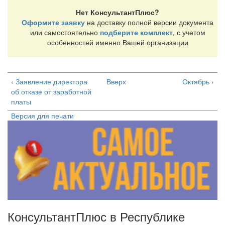
Нет КонсультантПлюс?
Оформите заявку
на доставку полной версии документа
или самостоятельно
подберите комплект
, с учетом
особенностей именно Вашей организации
‹ Заявление директора
Вверх
Октябрь ›
об отказе от заработной
платы
Версия для печати
КонсультантПлюс в Республике