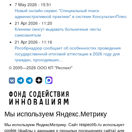
7 May 2026 - 15:51
Новый онлайн-сервис "Специальный поиск
административной практики" в системе КонсультантПлюс
21 Apr 2026 - 11:20
Клиники смогут выдавать больничные листы
самозанятым
21 Apr 2026 - 11:16
Рособрнадзор сообщает об особенностях проведения
государственной итоговой аттестации в 2026 году для
граждан, проходивших...
© 2005—2026 ООО КП "Респект"
Мы используем Яндекс.Метрику
Мы используем ЯндексМетрику. Сайт respectrb.ru использует
450071, г.Уфа, ул. 50 лет СССР, д.48 корп.1, офис 307
cookie (файлы с данными о прошлых посещениях сайта) для
(347) 291 20 70