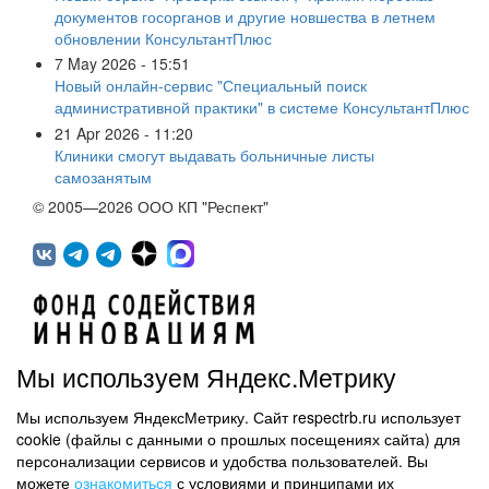
документов госорганов и другие новшества в летнем
обновлении КонсультантПлюс
7 May 2026 - 15:51
Новый онлайн-сервис "Специальный поиск
административной практики" в системе КонсультантПлюс
21 Apr 2026 - 11:20
Клиники смогут выдавать больничные листы
самозанятым
© 2005—2026 ООО КП "Респект"
Мы используем Яндекс.Метрику
Мы используем ЯндексМетрику. Сайт respectrb.ru использует
450071, г.Уфа, ул. 50 лет СССР, д.48 корп.1, офис 307
cookie (файлы с данными о прошлых посещениях сайта) для
(347) 291 20 70
персонализации сервисов и удобства пользователей. Вы
Контактная информация
можете
ознакомиться
с условиями и принципами их