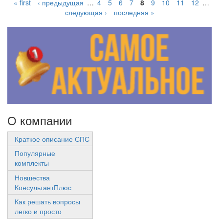
« first
‹ предыдущая
…
4
5
6
7
8
9
10
11
12
…
следующая ›
последняя »
О компании
Краткое описание СПС
Популярные
комплекты
Новшества
КонсультантПлюс
Как решать вопросы
легко и просто