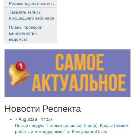
Рекомендуем посетить
Заказать запись
прошедшего вебинара
Планы проверок
министерств и
ведомств
Новости Респекта
7 Aug 2026 - 14:50
Новый продукт "Готовые решения (проф). Кадры (режим
работы и командировки)" от КонсультантПлюс