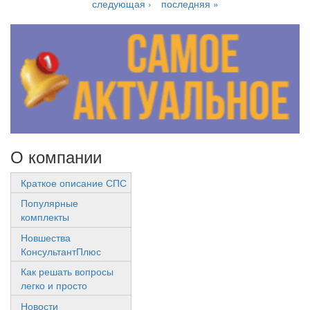
следующая ›
последняя »
О компании
Краткое описание СПС
Популярные
комплекты
Новшества
КонсультантПлюс
Как решать вопросы
легко и просто
Новости