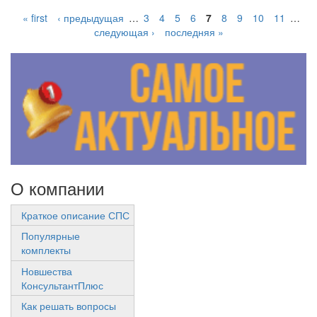
« first
‹ предыдущая
…
3
4
5
6
7
8
9
10
11
…
следующая ›
последняя »
О компании
Краткое описание СПС
Популярные
комплекты
Новшества
КонсультантПлюс
Как решать вопросы