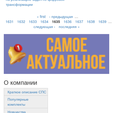
трансформации
« first
‹ предыдущая
…
1631
1632
1633
1634
1635
1636
1637
1638
1639
…
следующая ›
последняя »
О компании
Краткое описание СПС
Популярные
комплекты
Новшества