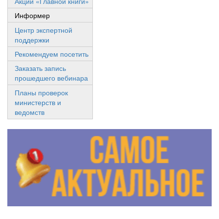
Акции «Главной книги»
Информер
Центр экспертной
поддержки
Рекомендуем посетить
Заказать запись
прошедшего вебинара
Планы проверок
министерств и
ведомств