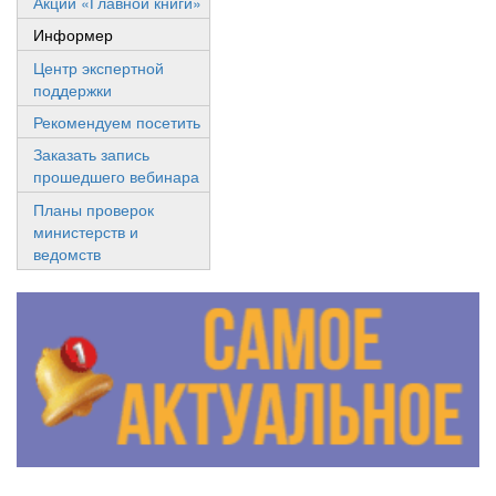
Акции «Главной книги»
Информер
Центр экспертной
поддержки
Рекомендуем посетить
Заказать запись
прошедшего вебинара
Планы проверок
министерств и
ведомств