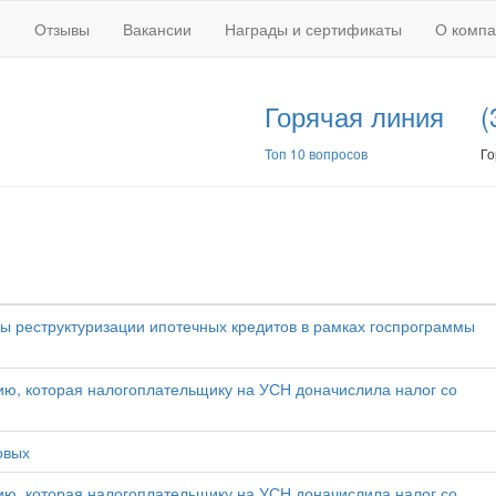
Отзывы
Вакансии
Награды и сертификаты
О комп
Горячая линия
(
Топ 10 вопросов
Го
ры реструктуризации ипотечных кредитов в рамках госпрограммы
ю, которая налогоплательщику на УСН доначислила налог со
овых
ю, которая налогоплательщику на УСН доначислила налог со