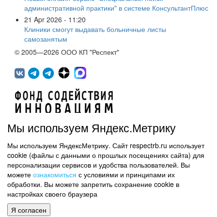
административной практики" в системе КонсультантПлюс
21 Apr 2026 - 11:20
Клиники смогут выдавать больничные листы
самозанятым
© 2005—2026 ООО КП "Респект"
Мы используем Яндекс.Метрику
Мы используем ЯндексМетрику. Сайт respectrb.ru использует
450071, г.Уфа, ул. 50 лет СССР, д.48 корп.1, офис 307
cookie (файлы с данными о прошлых посещениях сайта) для
(347) 291 20 70
персонализации сервисов и удобства пользователей. Вы
Контактная информация
можете
ознакомиться
с условиями и принципами их
обработки. Вы можете запретить сохранение cookie в
Карта сайта
настройках своего браузера
Политика обработки персональных данных
Я согласен
Информация на сайте не является публичной офертой