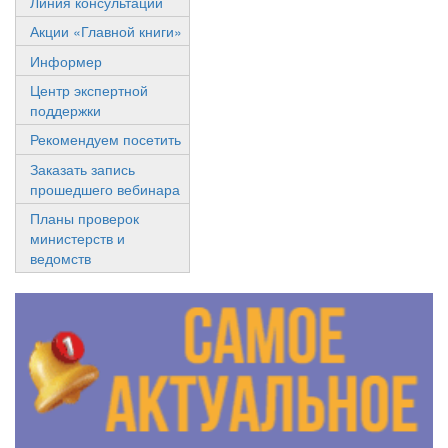
Линия консультаций
Акции «Главной книги»
Информер
Центр экспертной
поддержки
Рекомендуем посетить
Заказать запись
прошедшего вебинара
Планы проверок
министерств и
ведомств