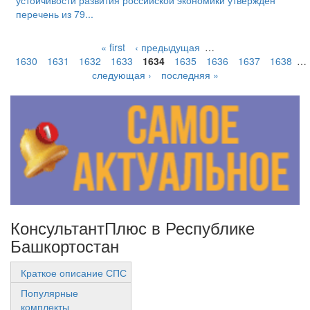
устойчивости развития российской экономики утвержден
перечень из 79...
« first
‹ предыдущая
…
1630
1631
1632
1633
1634
1635
1636
1637
1638
…
следующая ›
последняя »
КонсультантПлюс в Республике
Башкортостан
Краткое описание СПС
Популярные
комплекты