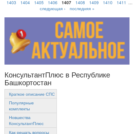
1403
1404
1405
1406
1407
1408
1409
1410
1411
…
следующая ›
последняя »
КонсультантПлюс в Республике
Башкортостан
Краткое описание СПС
Популярные
комплекты
Новшества
КонсультантПлюс
Как решать вопросы