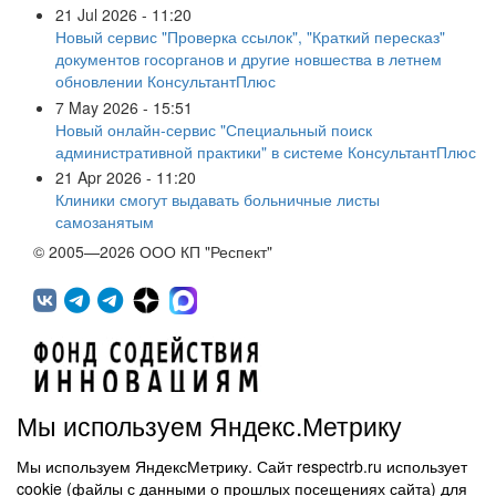
21 Jul 2026 - 11:20
Новый сервис "Проверка ссылок", "Краткий пересказ"
документов госорганов и другие новшества в летнем
обновлении КонсультантПлюс
7 May 2026 - 15:51
Новый онлайн-сервис "Специальный поиск
административной практики" в системе КонсультантПлюс
21 Apr 2026 - 11:20
Клиники смогут выдавать больничные листы
самозанятым
© 2005—2026 ООО КП "Респект"
Мы используем Яндекс.Метрику
Мы используем ЯндексМетрику. Сайт respectrb.ru использует
450071, г.Уфа, ул. 50 лет СССР, д.48 корп.1, офис 307
cookie (файлы с данными о прошлых посещениях сайта) для
(347) 291 20 70