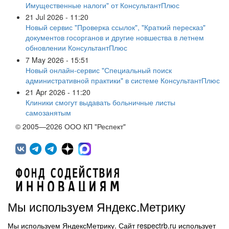
Имущественные налоги" от КонсультантПлюс
21 Jul 2026 - 11:20
Новый сервис "Проверка ссылок", "Краткий пересказ"
документов госорганов и другие новшества в летнем
обновлении КонсультантПлюс
7 May 2026 - 15:51
Новый онлайн-сервис "Специальный поиск
административной практики" в системе КонсультантПлюс
21 Apr 2026 - 11:20
Клиники смогут выдавать больничные листы
самозанятым
© 2005—2026 ООО КП "Респект"
Мы используем Яндекс.Метрику
Мы используем ЯндексМетрику. Сайт respectrb.ru использует
450071, г.Уфа, ул. 50 лет СССР, д.48 корп.1, офис 307