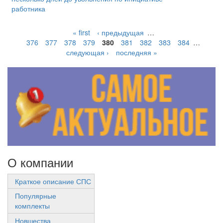
работника
« first
‹ предыдущая
…
376
377
378
379
380
381
382
383
384
…
следующая ›
последняя »
О компании
Краткое описание СПС
Популярные
комплекты
Новшества