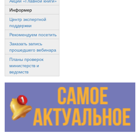
Акции «Главной книги»
Информер
Центр экспертной
поддержки
Рекомендуем посетить
Заказать запись
прошедшего вебинара
Планы проверок
министерств и
ведомств