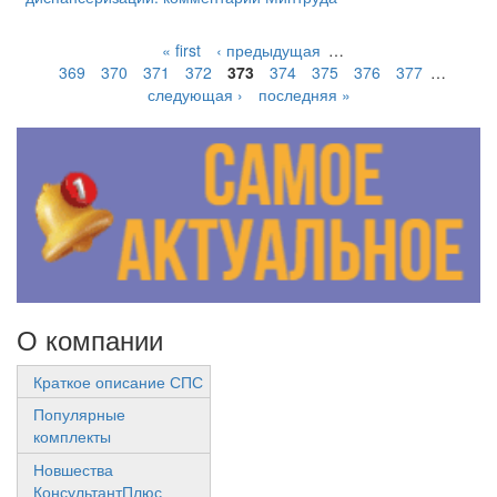
« first
‹ предыдущая
…
369
370
371
372
373
374
375
376
377
…
следующая ›
последняя »
О компании
Краткое описание СПС
Популярные
комплекты
Новшества
КонсультантПлюс