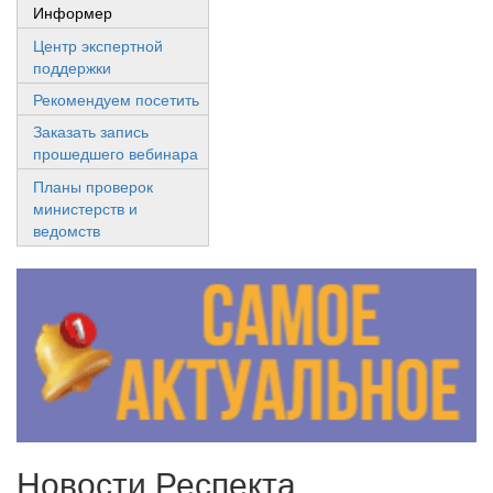
Информер
Центр экспертной
поддержки
Рекомендуем посетить
Заказать запись
прошедшего вебинара
Планы проверок
министерств и
ведомств
Новости Респекта