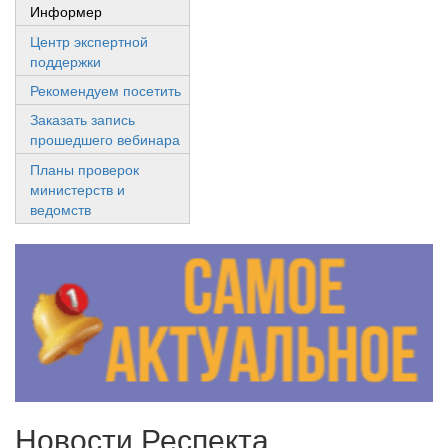
Информер
Центр экспертной
поддержки
Рекомендуем посетить
Заказать запись
прошедшего вебинара
Планы проверок
министерств и
ведомств
Новости Респекта