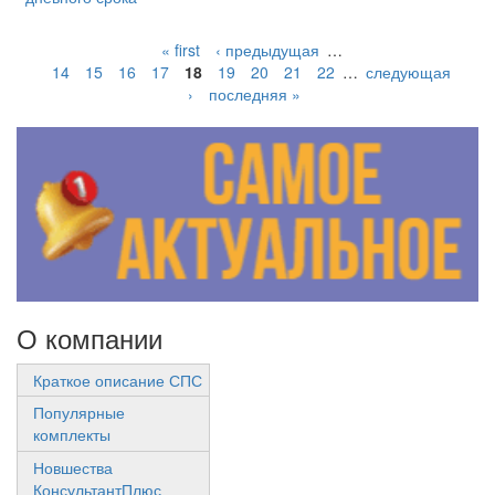
« first
‹ предыдущая
…
14
15
16
17
18
19
20
21
22
…
следующая
›
последняя »
О компании
Краткое описание СПС
Популярные
комплекты
Новшества
КонсультантПлюс